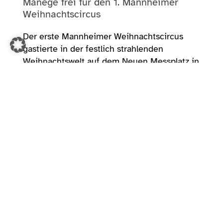
Manege frei für den 1. Mannheimer
Weihnachtscircus
Der erste Mannheimer Weihnachtscircus
gastierte in der festlich strahlenden
Weihnachtswelt auf dem Neuen Messplatz in
Mannheim.
Bei vergnüglichen Kapriolen des gefeierten
Clowns Chisterin aus Chile, den
atemberaubenden Keulenwirbel vom
schnellsten Jongleur der Welt, Mario
Berousek und der waghalsigen Sieben-
Mann-Pyramide auf dem Hochseil der
Gerlings aus Kolumbien
waren wir am 05.01.
hautnah dabei, als es hieß „Manege frei für
den 1. Mannheimer Weihnachtscircus“.