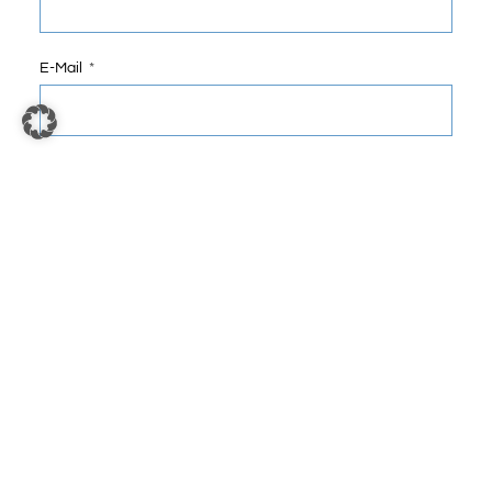
E-Mail
Telefonnummer
An Diesen Bereich Möchte Ich Mich Wenden:
Ihre Nachricht