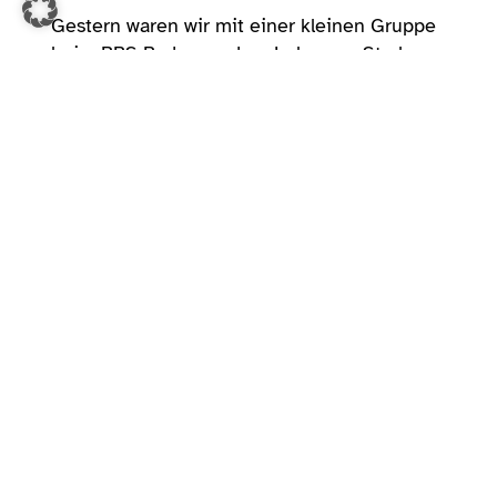
Gestern waren wir mit einer kleinen Gruppe
beim BBS Baden zu dem Lehrgang Stark
und Mutig.
Neben tollen Übungen und Spielen zur
Stärkung des Selbstbewusstseins, lernten
unsere Teilnehmer*innen *Stopp* zu sagen
und ihre Grenzen zu setzen.
Zum Abschluss gab es für alle
Teilnehmer*innen Urkunden und einen
Schlüsselanhänger.
Vorheriger Artikel
Nächster Artikel