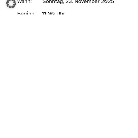
Wann: Sonntag, 23. November 2025
Beginn: 11:00 Uhr
Ende: 16:00 Uhr
Wo: Lebenshilfe Weinheim,
Moltkestraße 30, 69469 Weinheim
Freuen Sie sich auf eine gemütliche und
kreative Atmosphäre, in der Sie tolle
Bastelangebote, kreative Dekorationen
und originelle Geschenkideen für die
Adventszeit und Weihnachten entdecken
können.
Auch für das leibliche Wohl ist bestens
gesorgt – mit Kaffee, Kuchen und einem
Mittagstisch.