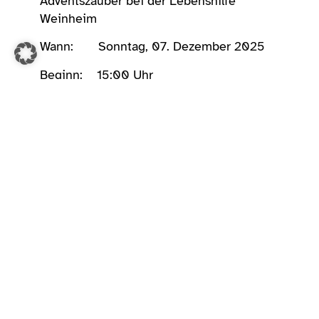
Adventszauber bei der Lebenshilfe
Weinheim
Wann: Sonntag, 07. Dezember 2025
Beginn: 15:00 Uhr
Ende: 19:00 Uhr
Wo: Lebenshilfe Weinheim,
Moltkestraße 30, 69469 Weinheim
Es erwartet Sie bei einer gemütlichen
Atmosphäre ein kleiner, aber feiner
Weihnachtsmarkt. Genießen Sie festliche
Musik, die für eine stimmungsvolle
Begleitung sorgt, und lassen Sie sich von
einer Auswahl leckerer Speisen und
Getränke verwöhnen.
Ein besonderes Highlight sind die